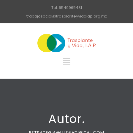
Tel: 5549965431
trabajosocial@trasplanteyvidaiap.org.mx
Autor.
ESTRATEGIA@LLUVIADIGITAL.COM